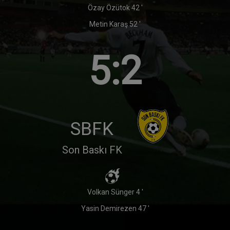
Özay Özütok 42 '
Metin Karaş 52 '
5:2
SBFK
Son Baskı FK
Volkan Sünger 4 '
Yasin Demirezen 47 '