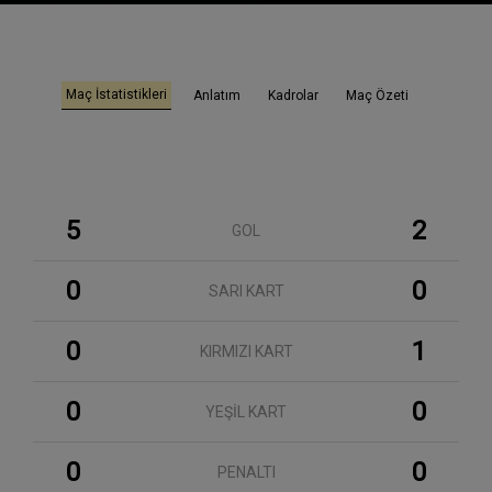
Maç İstatistikleri
Anlatım
Kadrolar
Maç Özeti
5
2
GOL
0
0
SARI KART
0
1
KIRMIZI KART
0
0
YEŞİL KART
0
0
PENALTI