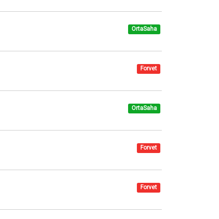
OrtaSaha
Forvet
OrtaSaha
Forvet
Forvet