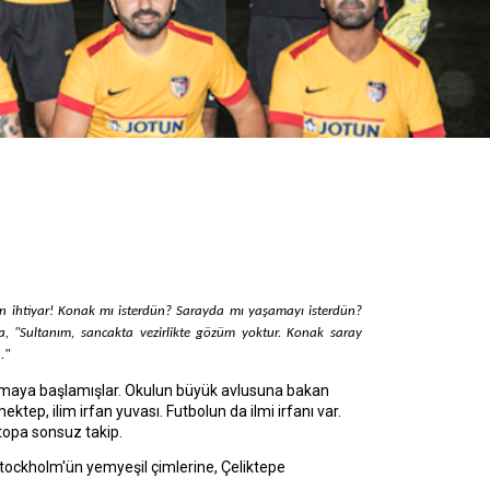
en ihtiyar! Konak mı isterdün? Sarayda mı yaşamayı isterdün? 
, "Sultanım, sancakta vezirlikte gözüm yoktur. Konak saray 
."
urmaya başlamışlar. Okulun büyük avlusuna bakan
ktep, ilim irfan yuvası. Futbolun da ilmi irfanı var.
topa sonsuz takip.
ockholm'ün yemyeşil çimlerine, Çeliktepe