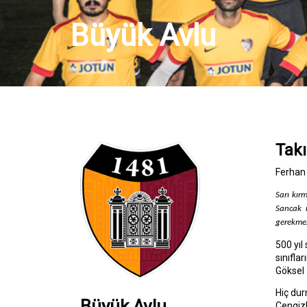
Büyük Avlu
Tak
Ferhan 
Sarı kır
Sancak m
gerekmez
500 yıl
sınıfla
Göksel 
Hiç dur
Büyük Avlu
Cengizh