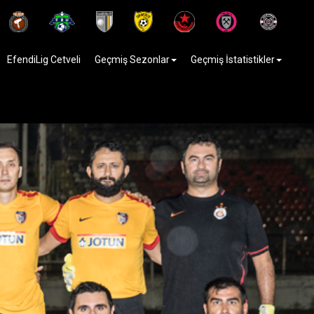
EfendiLig Cetveli
Geçmiş Sezonlar
Geçmiş İstatistikler