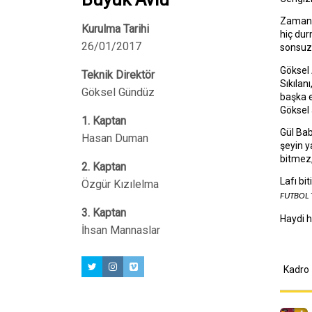
Zamanla
Kurulma Tarihi
hiç dur
26/01/2017
sonsuz 
Göksel
Teknik Direktör
Sıkılan
Göksel Gündüz
başka e
Göksel 
1. Kaptan
Gül Bab
Hasan Duman
şeyin y
bitmez
2. Kaptan
Lafı bi
Özgür Kızılelma
FUTBOL 
3. Kaptan
Haydi h
İhsan Mannaslar
Kadro