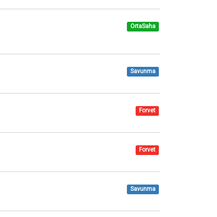
OrtaSaha
Savunma
Forvet
Forvet
Savunma