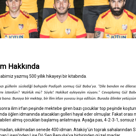
ım Hakkında
abimiz yazmış 500 yıllık hikayeyi bir kitabında.
mızı güllerin süslediği bahçede Padişah sormuş Gül Baba'ya. "Dile benden ne dilers
ı isterdün? Vezirlük mü? Söyle! Hakikat eyleyeyim rüyanı." Cevaplamış Gül Baba
 bana. Buraya bir mektep, bir ilim irfan yuvasu inşa edilsün. Burada âlimler yetüşsün
 sonra ilim irfan peşinde mektebe giren bazı çocuklar top peşinde koşt
rında öğlen idmanında atacakları golleri hayal eder olmuşlar. Fakat orası me
abileri almış çocukları başlamış anlatmaya. Ayağa pas, 4-2-3-1, sonsuz 
madan, sıkılmadan senede 400 idman. Ataköy'ün toprak sahalarından St
an Lisesi'nden Lise Dö Sen Benuğa'ya birbirinden güzel maçlar.