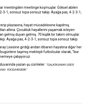
ar meetingden meetinge koşmuşlar. Göksel abileri
2-3-1, sonsuz topa sonsuz takip. Ayağa pas, 4-2-3-1,
rip plazasına, hayat mücadelesine kapılmış.
tları altına. Çocukluk hayallerini yaşamak isteyen
 gelmiş duyan gelmiş. 70 kişilik bir takım olmuşlar.
ip. Ayağa pas, 4-2-3-1, sonsuz topa sonsuz takip.
ay Lisesine girdiği andan itibaren hayatına diğer her
bugünlere taşımış mektepli futbolcular olarak, “lise
memeye çalışıyoruz.
 duvarında yazan şu cümleler:
“GALATASARAY LİSESİ 
NSI- YÜCELMESİDİR.”