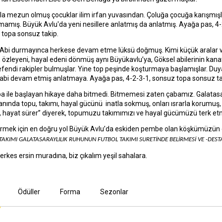
 mezun olmuş çocuklar ilim irfan yuvasından. Çoluğa çocuğa karışmışl
mamış. Büyük Avlu'da yeni nesillere anlatmış da anlatmış. Ayağa pas, 4-
topa sonsuz takip.
 Abi durmayınca herkese devam etme lüksü doğmuş. Kimi küçük aralar ve
ı, özleyeni, hayal edeni dönmüş aynı Büyükavlu’ya, Göksel abilerinin kana
fendi rakipler bulmuşlar. Yine top peşinde koşturmaya başlamışlar. Duyan
abi devam etmiş anlatmaya. Ayağa pas, 4-2-3-1, sonsuz topa sonsuz tak
a ile başlayan hikaye daha bitmedi. Bitmemesi zaten çabamız. Galatasar
anında topu, takımı, hayal gücünü inatla sokmuş, onları ısrarla korumuş, 
, hayat sürer” diyerek, topumuzu takımımızı ve hayal gücümüzü terk et
tirmek için en doğru yol Büyük Avlu’da eskiden pembe olan köşkümüzün
TAKIMI GALATASARAYLILIK RUHUNUN FUTBOL TAKIMI SURETİNDE BELİRMESİ VE -DESTA
erkes ersin muradına, biz çıkalım yeşil sahalara.
Ödüller
Forma
Sezonlar