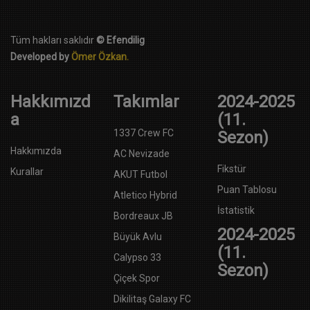
Tüm hakları saklıdır
© Efendilig
Developed by
Ömer Özkan.
Hakkımızd
Takımlar
2024-2025
a
(11.
1337 Crew FC
Sezon)
Hakkımızda
AC Nevizade
Fikstür
Kurallar
AKUT Futbol
Puan Tablosu
Atletico Hybrid
İstatistik
Bordreaux JB
2024-2025
Büyük Avlu
(11.
Calypso 33
Sezon)
Çiçek Spor
Dikilitaş Galaxy FC