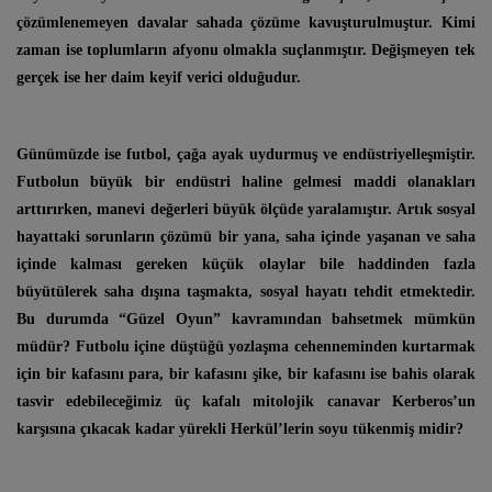
çözümlenemeyen davalar sahada çözüme kavuşturulmuştur. Kimi
zaman ise toplumların afyonu olmakla suçlanmıştır. Değişmeyen tek
gerçek ise her daim keyif verici olduğudur.
Günümüzde ise futbol, çağa ayak uydurmuş ve endüstriyelleşmiştir.
Futbolun büyük bir endüstri haline gelmesi maddi olanakları
arttırırken, manevi değerleri büyük ölçüde yaralamıştır. Artık sosyal
hayattaki sorunların çözümü bir yana, saha içinde yaşanan ve saha
içinde kalması gereken küçük olaylar bile haddinden fazla
büyütülerek saha dışına taşmakta, sosyal hayatı tehdit etmektedir.
Bu durumda “Güzel Oyun” kavramından bahsetmek mümkün
müdür? Futbolu içine düştüğü yozlaşma cehenneminden kurtarmak
için bir kafasını para, bir kafasını şike, bir kafasını ise bahis olarak
tasvir edebileceğimiz üç kafalı mitolojik canavar Kerberos’un
karşısına çıkacak kadar yürekli Herkül’lerin soyu tükenmiş midir?