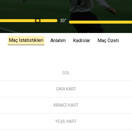
30"
Maç İstatistikleri
Anlatım
Kadrolar
Maç Özeti
GOL
SARI KART
KIRMIZI KART
YEŞİL KART