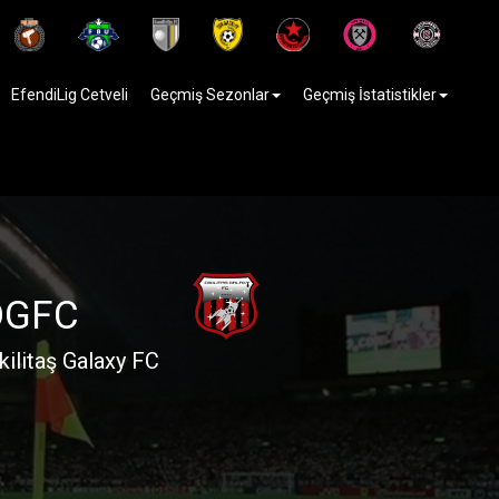
EfendiLig Cetveli
Geçmiş Sezonlar
Geçmiş İstatistikler
DGFC
kilitaş Galaxy FC