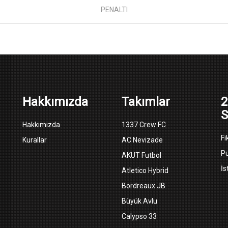
PENALTI
Hakkımızda
Takımlar
2
S
Hakkımızda
1337 Crew FC
Fi
Kurallar
AC Nevizade
P
AKUT Futbol
İs
Atletico Hybrid
Bordreaux JB
Büyük Avlu
Calypso 33