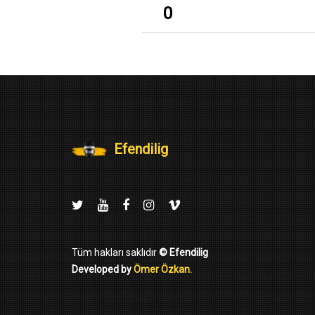
0
Efendilig
Tüm hakları saklıdır
© Efendilig
Developed by
Ömer Özkan.