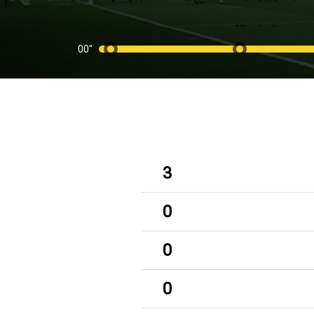
00"
3
0
0
0