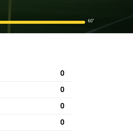
60"
0
0
0
0